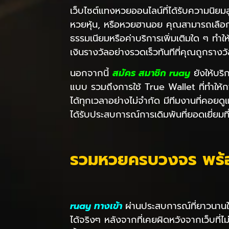
เว็บไซต์แทงหวยออนไลน์ที่ได้รับความนิยม
หวยหุ้น, หรือหวยฮานอย คุณสามารถเลือก
ธรรมเนียมหรือค่าบริการเพิ่มเติมใด ๆ ทำให
เงินรางวัลอย่างรวดเร็วทันทีที่คุณถูกรางว
นอกจากนี้
สมัคร สมาชิก ruay
ยังให้บริ
แบบ รวมถึงการใช้ True Wallet ที่ทำให้
ได้ทุกเวลาอย่างไม่จำกัด มีทีมงานที่คอยด
ได้รับประสบการณ์การเดิมพันที่ยอดเยี่ยมที่ส
รวมหวยครบวงจร พร้อ
ruay ทางเข้า
ผ่านประสบการณ์ที่ยาวนานใน
ได้จริงๆ หลังจากที่เคยผิดหวังจากเว็บที่ไม่