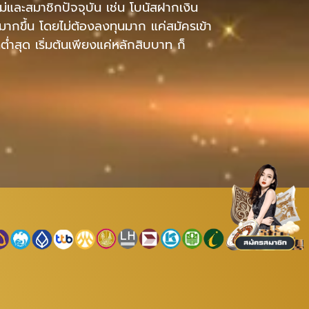
หม่และสมาชิกปัจจุบัน เช่น โบนัสฝากเงิน
มากขึ้น โดยไม่ต้องลงทุนมาก แค่สมัครเข้า
่ำสุด เริ่มต้นเพียงแค่หลักสิบบาท ก็