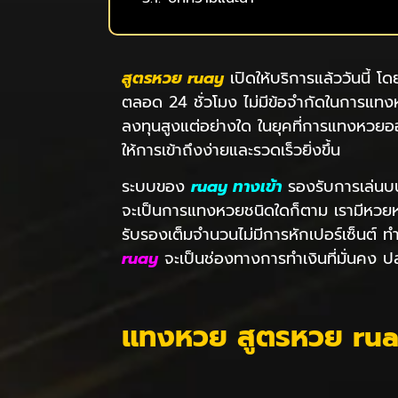
สูตรหวย ruay
เปิดให้บริการแล้ววันนี้ โ
ตลอด 24 ชั่วโมง ไม่มีข้อจำกัดในการแทงหร
ลงทุนสูงแต่อย่างใด ในยุคที่การแทงหวยอ
ให้การเข้าถึงง่ายและรวดเร็วยิ่งขึ้น
ระบบของ
ruay ทางเข้า
รองรับการเล่นบนท
จะเป็นการแทงหวยชนิดใดก็ตาม เรามีหวยหลา
รับรองเต็มจำนวนไม่มีการหักเปอร์เซ็นต์ ทำ
ruay
จะเป็นช่องทางการทำเงินที่มั่นคง 
แทงหวย สูตรหวย ruay