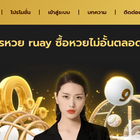
โปรโมชั่น
เข้าสู่ระบบ
บทความ
ติดต่อ
รหวย ruay ซื้อหวยไม่อั้นตลอด