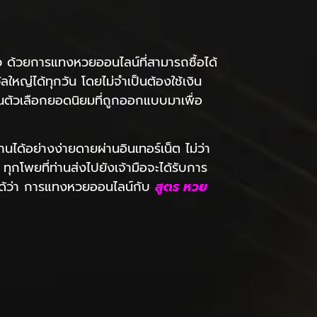
ตัว ด้วยการแทงหวยออนไลน์ที่สามารถซื้อได้
ใหญ่ได้ทุกวัน โดยไม่จำเป็นต้องใช้เงิน
ในตัวเลือกยอดนิยมที่ถูกออกแบบมาเพื่อ
ด้อย่างง่ายดายผ่านอินเทอร์เน็ต ไม่ว่า
กโพยที่ท่านส่งไปยังเจ้ามือจะได้รับการ
นตีได้ว่า การแทงหวยออนไลน์กับ
สูตร หวย