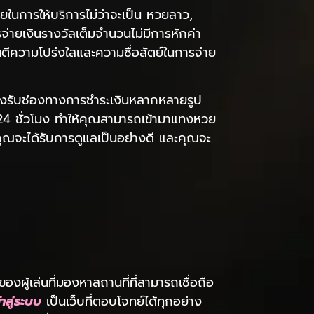
ในการให้บริการไม่ว่าจะเป็น หวยลาว,
ยเงินรางวัลเต็มจำนวนไม่มีการหักค่า
ันตีความโปร่งใสและความซื่อสัตย์ในการจ่าย
รองรับช่องทางการชำระเงินหลากหลายรูป
 24 ชั่วโมง ทำให้คุณสามารถเข้ามาแทงหวย
งคุณจะได้รับการดูแลเป็นอย่างดี และคุณจะ
ผู้เล่นที่มองหาสถานที่ที่สามารถเชื่อถือ
าสู่ระบบ
เป็นเว็บที่ตอบโจทย์ได้ทุกอย่าง