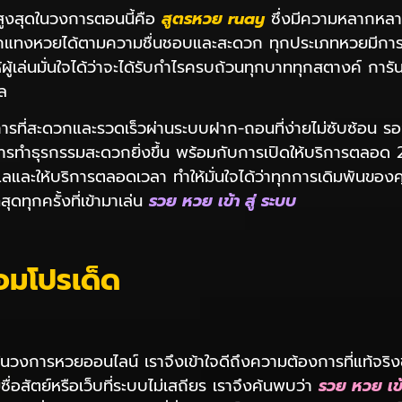
สูงสุดในวงการตอนนี้คือ
สูตรหวย ruay
ซึ่งมีความหลากหลาย
แทงหวยได้ตามความชื่นชอบและสะดวก ทุกประเภทหวยมีการจ่า
้ผู้เล่นมั่นใจได้ว่าจะได้รับกำไรครบถ้วนทุกบาททุกสตางค์ การ
ัล
การที่สะดวกและรวดเร็วผ่านระบบฝาก-ถอนที่ง่ายไม่ซับซ้อน 
การทำธุรกรรมสะดวกยิ่งขึ้น พร้อมกับการเปิดให้บริการตลอด
ูแลและให้บริการตลอดเวลา ทำให้มั่นใจได้ว่าทุกการเดิมพันขอ
ุดทุกครั้งที่เข้ามาเล่น
รวย หวย เข้า สู่ ระบบ
มโปรเด็ด
วงการหวยออนไลน์ เราจึงเข้าใจดีถึงความต้องการที่แท้จริงของ
ซื่อสัตย์หรือเว็บที่ระบบไม่เสถียร เราจึงค้นพบว่า
รวย หวย เข้